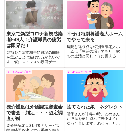
東京で新型コロナ新規感染
幸せは特別養護老人ホーム
者949人！介護職員の疲労
でやって来る
は限界だ！
病院と違う点は特別養護老人ホ
ームは「生活の場」であり、家
愚痴をこぼす相手に職場の同僚
での生活と同じように捉える
を選ぶことは避けた方が良いで
と、やはり「終の棲家」として
す。仮にストレスの原因が一緒
の意味合いが濃く、人生の最終
に働く仲間のことであれば、愚
ステージを自宅で暮らすことと
痴は回りまわって本人に届いて
えっちゃんのブログ
えっちゃんのブログ
施設で暮らすことは同じように
しまいます。同じように自分が
捉えられると思います。
その対象になっていると感じそ
れがストレスになることもあり
えます。
要介護度は介護認定審査会
捨てられた娘 ネグレクト
で審査・判定・・・認定調
聡子さんが中学の時、とめさん
査が鍵！
が彼氏を家に連れて来るように
なった言います。ある時、とめ
要介護認定は利用者のサービス
さんの彼氏は、聡子さんに三万
提供時間を決定する重要な審査