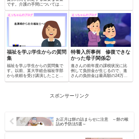
円を渡し、「もう帰って来る
です。介護の手間については介
な！」といって追い出したと言
護福祉士や社会福祉士等の福祉
います。聡子さんは、母親が私
専門職からの意見が重要だと思
えっちゃんのブログ
えっちゃんのブログ
を捨てた瞬間だと悟ったと言い
っています。介護認定審査会委
ます。
員に選出された時には、是非、
現場の経験者としての介護の手
間を意見してほしいです。
福祉を学ぶ学生からの質問
特養入所事例 修復できな
集
かった母子関係②
福祉を学ぶ学生からの質問集で
進さんの前年度の課税状況に比
す。以前、某大学総合福祉学部
例して負担金が生じるので、進
から依頼を受け講演したことが
さんの負担金は最高額の24万円
あります。これは講演後に、学
でした。進さんは親でもない孝
生から出た質問に回答したもの
子さんに何故自分に支払い義務
です。お読みいただければ私の
があるのかと市役所に訴えまし
介護に対する考え方がどのよう
た。進さんは孝子さんのために
スポンサーリンク
なものか、ご理解いただけるの
は一銭も支払いたくないのだと
ではないかと思います。
訴えました。
お正月は餅の詰まらせに注意 ～餅の喉
詰め予防法5選～