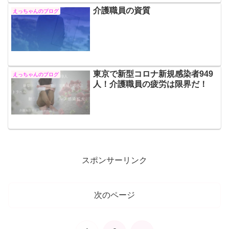
介護職員の資質
えっちゃんのブログ
東京で新型コロナ新規感染者949
えっちゃんのブログ
人！介護職員の疲労は限界だ！
スポンサーリンク
次のページ