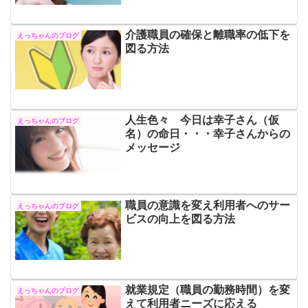
介護職員の確保と離職率の低下を
えっちゃんのブログ
図る方法
人生色々 今日は幸子さん（仮
えっちゃんのブログ
名）の命日・・・幸子さんからの
メッセージ
職員の意識を変え利用者へのサー
えっちゃんのブログ
ビスの向上を図る方法
就業規定（職員の勤務時間）を変
えっちゃんのブログ
えて利用者ニーズに応える