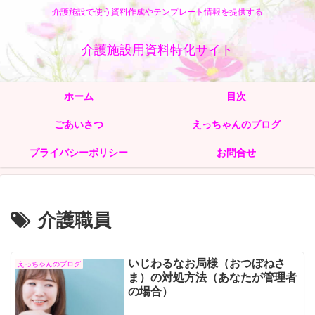
介護施設で使う資料作成やテンプレート情報を提供する
介護施設用資料特化サイト
ホーム
目次
ごあいさつ
えっちゃんのブログ
プライバシーポリシー
お問合せ
介護職員
いじわるなお局様（おつぼねさ
えっちゃんのブログ
ま）の対処方法（あなたが管理者
の場合）