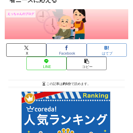
者ニーズに応える
えっちゃんのブログ
X
Facebook
はてブ
LINE
コピー
この記事は
約5分
で読めます。