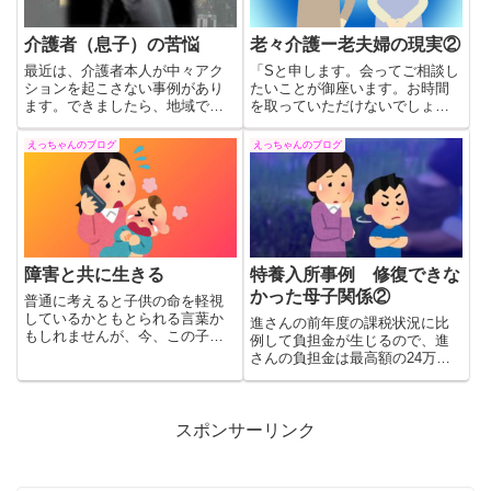
介護者（息子）の苦悩
老々介護ー老夫婦の現実②
最近は、介護者本人が中々アク
「Sと申します。会ってご相談し
ションを起こさない事例があり
たいことが御座います。お時間
ます。できましたら、地域でそ
を取っていただけないでしょう
のような方を見かけられた場
か？」とても上品な奥様だった
合、地域包括支援センターにご
ので印象に残っており、翌日に
えっちゃんのブログ
えっちゃんのブログ
一報いただくことで、事件・事
お会いする約束をして電話を切
故を1件でも減らすことができる
った。数か月後、Sさんの夫は老
のではないかと思います。
人ホームに入所しました。Sさん
が夫と面会したのは亡くなられ
た後でした。
障害と共に生きる
特養入所事例 修復できな
かった母子関係②
普通に考えると子供の命を軽視
しているかともとられる言葉か
進さんの前年度の課税状況に比
もしれませんが、今、この子が
例して負担金が生じるので、進
助かったとして、障害者になり
さんの負担金は最高額の24万円
その後の何十年も子供さん本人
でした。進さんは親でもない孝
と親御さんが受け続けるであろ
子さんに何故自分に支払い義務
う苦労を実際にそういった生活
があるのかと市役所に訴えまし
状況を身近に見てきたからこそ
た。進さんは孝子さんのために
スポンサーリンク
言える言葉だと思いました。
は一銭も支払いたくないのだと
訴えました。