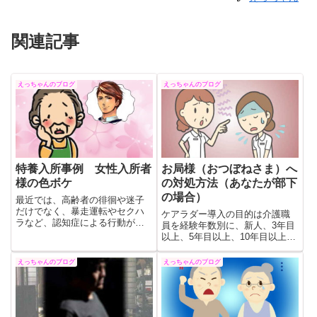
関連記事
えっちゃんのブログ
えっちゃんのブログ
特養入所事例 女性入所者
お局様（おつぼねさま）へ
様の色ボケ
の対処方法（あなたが部下
の場合）
最近では、高齢者の徘徊や迷子
だけでなく、暴走運転やセクハ
ケアラダー導入の目的は介護職
ラなど、認知症による行動が社
員を経験年数別に、新人、3年目
会問題になっているが、性にま
以上、5年目以上、10年目以上で
つわることもまた、介護現場の
4段階に分けて、現段階の自分の
問題になっているのはあまり知
知識や技術、今後期待される定
えっちゃんのブログ
えっちゃんのブログ
られていない。介護的配慮が困
義と到達目標を設定し評価する
難な場合には、精神科の介入
ものです。お局様にはかなり厳
（薬物投与）も重要かと思いま
しいものになるものと思いま
す。
す。