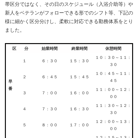
帯区分ではなく、その日のスケジュール（入浴介助等）や
新人をベテランがフォローできる形でのシフト等、下記の
様に細かく区分分けし、柔軟に対応できる勤務体系をとり
ました。
区 分
始業時間
終業時間
休憩時間
１０：３０～１１：
１
６：３０
１５：３０
３０
１０：４５～１１：
２
６：４５
１５：４５
４５
早
番
１１：００～１２：
３
７：００
１６：００
００
１１：３０～１２：
４
７：３０
１６：３０
３０
１２：００～１３：
５
８：００
１７：００
００
１２：１５～１３：