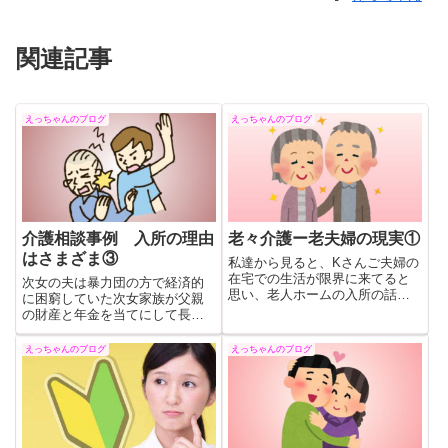
関連記事
えっちゃんのブログ
えっちゃんのブログ
介護相談事例 入所の理由
老々介護ー老夫婦の現実①
はさまざま③
私達から見ると、Kさんご夫婦の
在宅での生活が限界に来てると
次女の夫は暴力団の方で経済的
思い、老人ホームの入所の話を
に困窮していた次女家族が父親
したところ、Kさんが聞く耳を持
の財産と年金を当てにして長女
たないという・・・老後を誰と
宅で暮らしていた父親を無理や
どこでどのように暮らすかは自
り連れて行ったのだとという。
えっちゃんのブログ
えっちゃんのブログ
己決定できるものであり、福祉
警察や市役所の福祉担当者の調
サービスの援助者が決めるべき
整で次女夫婦には接近禁止命令
ではないということを実感した
が出され長女が身元引受人とな
事例でした。
り施設の住民となった。