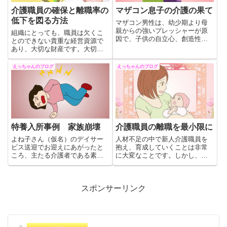
介護職員の確保と離職率の
マザコン息子の介護の果て
低下を図る方法
マザコン男性は、幼少期より母
親からの強いプレッシャーが原
組織にとっても、職員は欠くこ
因で、子供の自立心、創造性が
とのできない貴重な経営資源で
失われてしまい、自信のないま
あり、大切な財産です。大切な
ま大人になってしまっている事
財産である職員＝「人財」を生
があります。困ったときは直ぐ
かしていくことこそ、福祉の実
えっちゃんのブログ
えっちゃんのブログ
に母親に頼ってしまい、自分一
現や、高品位のサービスの提供
人で力を発揮して問題解決がで
に直結するものであり、これか
きない大人に育ってしまうので
らの時代の運営の基盤となるの
す。
です。
特養入所事例 家族崩壊
介護職員の離職を最小限に
よね子さん（仮名）のデイサー
人材不足の中で新人介護職員を
ビス送迎でお迎えにあがったと
抱え、育成していくことは非常
ころ、主たる介護者である素子
に大変なことです。しかし、私
さん（仮名）が室内で倒れてい
たちの仕事は「人命をお預かり
たのである。元気だと思われた
している重要な仕事」であるこ
介護者の突然の病期や死・・・
とを忘れてはいけません。人材
介護者の悩みや介護能力など総
を確実に育てていくことが、利
スポンサーリンク
合的に判断する能力が必要
用者の安全を守ることになり、
施設の財産となります。