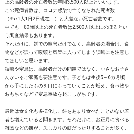
上の高齢者の死亡者数は年間3,500人以上といいます。
この死病者数は、コロナ感染で亡くなられた死者数
（3571人1日2日現在：）と大差ない死亡者数です。
中でも、80歳以上の死亡者数は2,500人以上にのぼるとい
う調査結果もあります。
それだけに、餅での窒息だけでなく、高齢者の場合は、食
物などが誤って喉頭と気管に入ってしまう誤嚥にも注意し
てほしいと思います。
誤嚥や窒息は、高齢者だけの問題ではなく、小さなお子さ
んがいるご家庭も要注意です。子どもは生後5～6カ月頃
から手にしたものを口にもっていくことが増え、食べ物や
おもちゃなどで窒息事故を起こしがちです。
最近は食文化も多様化し、餅をあまり食べたことのない若
者も増えていると聞きます。それだけに、お正月に食べる
雑煮などの餅が、久しぶりの餅だったりすることが多く、