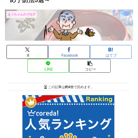
め予防法5選～
えっちゃんのブログ
X
Facebook
はてブ
LINE
コピー
この記事は
約4分
で読めます。