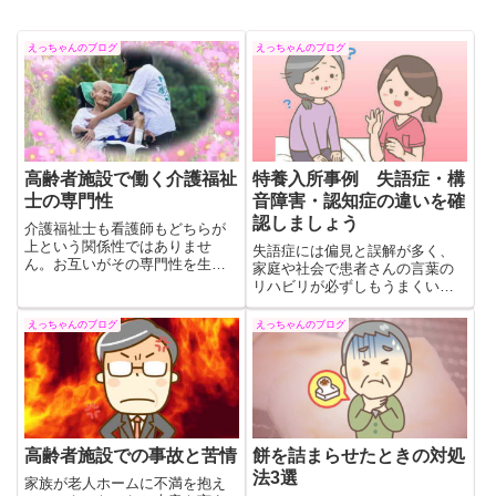
えっちゃんのブログ
えっちゃんのブログ
高齢者施設で働く介護福祉
特養入所事例 失語症・構
士の専門性
音障害・認知症の違いを確
認しましょう
介護福祉士も看護師もどちらが
上という関係性ではありませ
失語症には偏見と誤解が多く、
ん。お互いがその専門性を生か
家庭や社会で患者さんの言葉の
して、利用者を見守るための連
リハビリが必ずしもうまくいっ
携してゆくものです。そのため
ているとはいえません。このブ
には、介護福祉士も看護師もお
ログが、患者さんや家族、周囲
えっちゃんのブログ
えっちゃんのブログ
互いの専門性を尊重しつつ、常
の方だけでなく、広く社会に、
に向上心を持って学び続けなけ
脳卒中による言語障害について
ればなりません。
の理解が深まるきっかけになる
のを願っています。
高齢者施設での事故と苦情
餅を詰まらせたときの対処
法3選
家族が老人ホームに不満を抱え