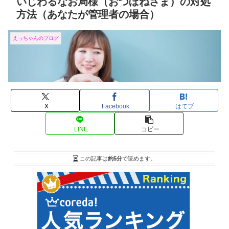
いじわるなお局様（おつぼねさま）の対処
方法（あなたが管理者の場合）
えっちゃんのブログ
X
Facebook
はてブ
LINE
コピー
この記事は
約5分
で読めます。