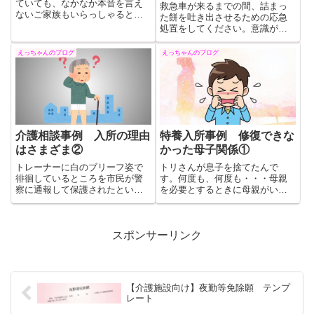
ていても、なかなか本音を言え
救急車が来るまでの間、詰まっ
ないご家族もいらっしゃると思
た餅を吐き出させるための応急
います。しかし、快適な生活の
処置をしてください。意識があ
為には我慢せずに改善を求める
る場合この3つの方法をお試しく
ことも大切です。家族の思いを
ださい。餅での窒息死は決して
えっちゃんのブログ
えっちゃんのブログ
しっかり伝え、入居者も家族も
他人事ではありません。誰でも
安心して納得出来るようにして
なる可能性があります。注意し
いくと良いと思います。
て餅を召し上がり楽しいお正月
をお過ごしください。
介護相談事例 入所の理由
特養入所事例 修復できな
はさまざま②
かった母子関係①
トレーナーに白のブリーフ姿で
トリさんが息子を捨てたんで
徘徊しているところを市民が警
す。何度も、何度も・・・母親
察に通報して保護されたとい
を必要とするときに母親がいな
う。所持品はなく、失語症なの
かった。乳児院から養護施設へ
か、名前を聞いても頭をかくだ
移り、小学生高学年の頃にトリ
けで答えず、住所も分からずじ
さんに引き取られたと言いま
まい。後に身元が判明したが、
す。ところが主人が高校生にな
スポンサーリンク
在宅に帰すわけにもいかず、息
る頃にまたトリさんは息子をお
子さんの意向もあってショート
いて失踪してしまったのです。
ステイでしばらく預かることに
なり、その一か月後、その方の
【介護施設向け】夜勤等免除願 テンプ
施設での生活がスタートした。
レート