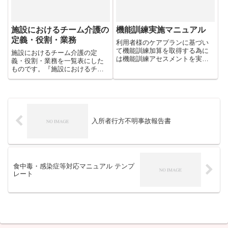
をご紹介します。
施設におけるチーム介護の
機能訓練実施マニュアル
定義・役割・業務
利用者様のケアプランに基づい
て機能訓練加算を取得する為に
施設におけるチーム介護の定
は機能訓練アセスメントを実施
義・役割・業務を一覧表にした
し、計画書を立案する必要があ
ものです。『施設におけるチー
ります。計画書は一カ月ごとに
ム（ユニット）ケアの実際』ペ
評価・分析をし、必要に応じて
ージと併せてご覧頂けましたら
再アセスメントを行い、計画書
幸いです。
を作成します。そのためのマニ
ュアルです。
入所者行方不明事故報告書
食中毒・感染症等対応マニュアル テンプ
レート