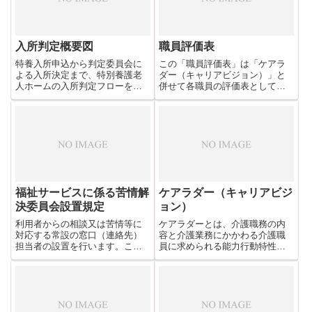
入所判定概要図
職員評価表
特養入所申込から判定委員会に
この「職員評価表」は「ケアラ
よる入所決定まで、特別養護老
ダー（キャリアビジョン）」と
人ホームの入所判定フローを一
併せて各職員の評価表としてご
覧化したExcelテンプレートで
使用いただけます。
す。施設の相談員・ケアマネジ
ャーとの連携にも活用できま
す。
福祉サービスに係る苦情解
ケアラダー（キャリアビジ
決委員会設置規定
ョン）
利用者からの相談又は苦情等に
ケアラダーとは、介護職務の内
対応する常設の窓口（連絡先）
容と介護業務にかかわる介護職
担当者の設置を行います。ここ
員に求められる能力行動特性を
でご紹介しますのは『福祉サー
規定したものです。介護能力を
ビスに係る苦情解決委員会設置
客観的に把握し、上司と共に各
規定』のテンプレートです。
段階を意識しながら自己研鑽と
人材育成を目指します。ここで
はそれをマニュアル化したもの