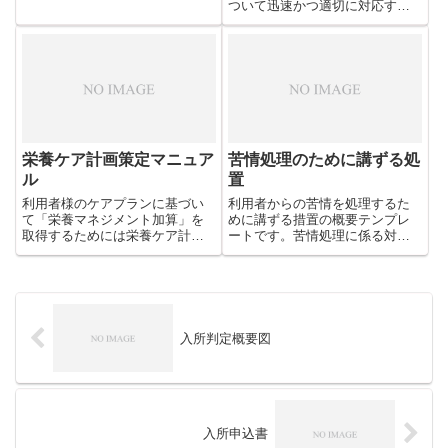
ついて迅速かつ適切に対応する
ために「紛争対応班」として定
めておくことで、いざという時
に迅速に対応することが可能と
なります。これはそのマニュア
ルテンプレートです。
栄養ケア計画策定マニュア
苦情処理のために講ずる処
ル
置
利用者様のケアプランに基づい
利用者からの苦情を処理するた
て「栄養マネジメント加算」を
めに講ずる措置の概要テンプレ
取得するためには栄養ケア計画
ートです。苦情処理に係る対応
を策定する必要があります。管
方針を具体的に記しておきま
理栄養士のみならず医師、歯科
す。「利用者からの苦情を処理
医師、看護師、介護職員等でな
するために講ずる措置の概要」
る栄養ケア検討会議を開催し、
は、利用者に説明するとともに
策定することになります。
事業所の見やすい場所に掲示し
なければなりません。
入所判定概要図
入所申込書