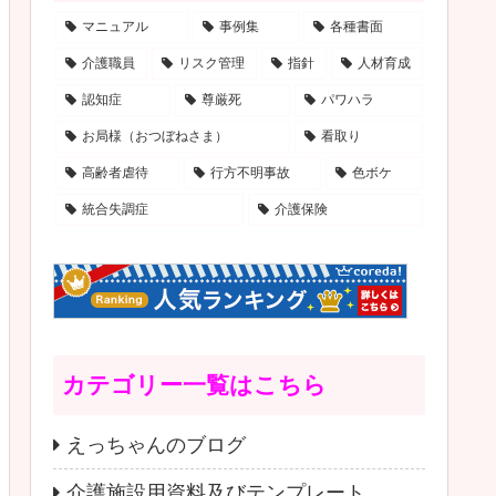
マニュアル
事例集
各種書面
介護職員
リスク管理
指針
人材育成
認知症
尊厳死
パワハラ
お局様（おつぼねさま）
看取り
高齢者虐待
行方不明事故
色ボケ
統合失調症
介護保険
カテゴリー一覧はこちら
えっちゃんのブログ
介護施設用資料及びテンプレート