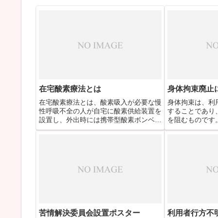
在宅酸素療法とは
身体拘束廃止
在宅酸素療法とは、酸素吸入が必要な慢
身体拘束は、利
性呼吸不全の人が自宅に酸素供給装置を
することであり
設置し、外出時には携帯型酸素ボンベを
を阻むものです
使用して酸素吸入を行う在宅療法です。
ることなく職員
これはその援助マニュアルです。
神的弊害を理解
識をもち、身体
に努めます。こ
す。
苦情解決委員会設置ポスター
利用者行方不