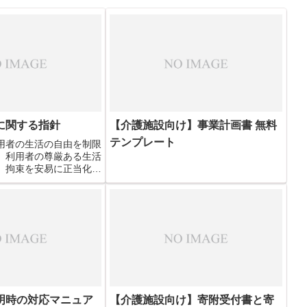
に関する指針
【介護施設向け】事業計画書 無料
テンプレート
用者の生活の自由を制限
、利用者の尊厳ある生活
。拘束を安易に正当化す
一人ひとりが身体的・精
し、拘束廃止に向けた意
拘束をしないケアの実施
れはそのマニュアルで
明時の対応マニュア
【介護施設向け】寄附受付書と寄