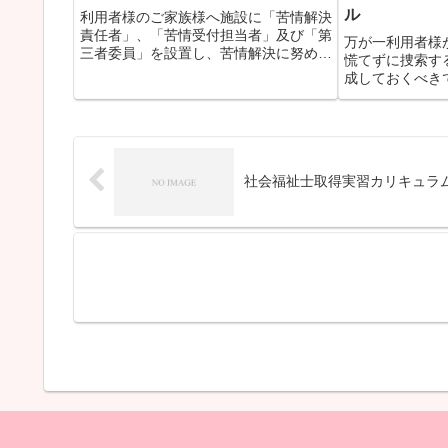
ル
利用者様のご家族様へ施設に「苦情解決
責任者」、「苦情受付担当者」及び「第
万が一利用者様
三者委員」を設置し、苦情解決に努めて
慌てずに捜索す
いることを周知するためのポスターのテ
成しておくべき
ンプレートです。
不明時の対応マ
社会福祉士取得実習カリキュラ