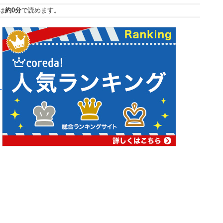
は
約0分
で読めます。