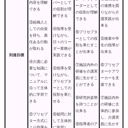
内容を理解
バーとして
の連携を図
ーダーとして
できる
の役割が理
りながら介
の役割が理解
解できる
護実践が出
できる
③組織人と
来る
しての自覚
④指導を受
⑥プリセプタ
を持ち、責
けながら、
⑤後輩や学
ーとしての役
任ある行動
日々のリー
生の指導が
割を果たすこ
が取れる
ダー業務が
出来る
とが出来る
到
達
目
標
実践できる
④介護に必
⑥プリセプ
⑦施設内外の
要な知識に
⑤指導を受
ターケアワ
研修を介護実
ついて、マ
けながら、
ーカーを支
践に生かすこ
ニュアルに
プリセプタ
援できる
とができる
沿って主体
ーとしての
的に学習で
役割を果た
⑦施設内外
⑧研究的姿勢
きる
せる
の研修に主
を持つことが
体的に参加
出来る
⑤プリセプ
⑥疑問に対
し、介護実
ター方式に
して主体的
践に生かす
⑨指導者のア
より指導を
に学習し、