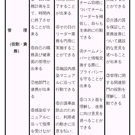
チーム目標に
とができる
了すること
務計画を立
ついてチーム
が出来る
て、時間内
リーダーを補
②介護の質
に終了させ
佐し、自らも
を保証した
④その日の
ることが出
管
理
主体的に行動
業務改善に
リーダー業
来る
できる
ついて建設
務を円滑に
（
役
割
・
責
的な意見を
実施するこ
⑥自己の職
務）
④チームメン
述べること
とができる
務及び健康
バーと情報交
が出来る
面の管理が
換する際に、
⑤施設内感
出来る
プライバシー
③管理に関
染マニュア
を守ることが
する関連部
ルに沿って
⑦他部門と
出来る
門の役割を
行動できる
連携が出来
理解し、活
る
⑤コスト面を
動できる
⑥介護事故
理解し、改善
防止のため
⑧感染症マ
に向け意見を
に、利用者
ニュアルに
述べることが
の動きに注
沿って指導
できる
意を払い、
を受けなが