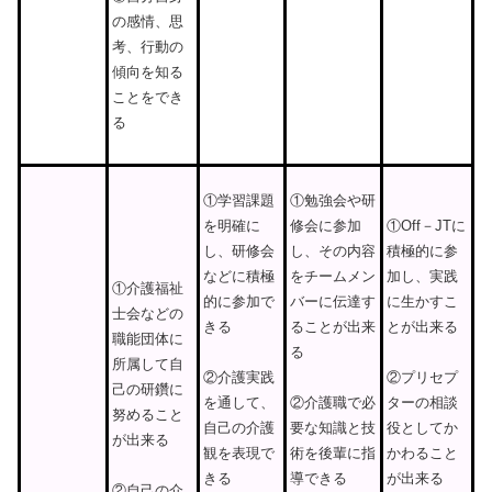
の感情、思
考、行動の
傾向を知る
ことをでき
る
①学習課題
①勉強会や研
を明確に
修会に参加
①Off－JTに
し、研修会
し、その内容
積極的に参
などに積極
をチームメン
加し、実践
①介護福祉
的に参加で
バーに伝達す
に生かすこ
士会などの
きる
ることが出来
とが出来る
職能団体に
る
所属して自
②介護実践
②プリセプ
己の研鑽に
を通して、
②介護職で必
ターの相談
努めること
自己の介護
要な知識と技
役としてか
が出来る
観を表現で
術を後輩に指
かわること
きる
導できる
が出来る
②自己の介