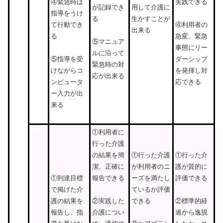
実践できる
④緊急時は
が記録でき
用して介護に
指導をうけ
る
生かすことが
て行動でき
④利用者の
出来る
る
急変、緊急
⑤マニュア
事態にリー
ルに沿って
ダーシップ
⑤指導を受
緊急時の対
を発揮し対
けながらコ
応が出来る
応できる
ンピュータ
ー入力が出
来る
①利用者に
行った介護
の結果を簡
①行った介護
①行った介
潔、正確に
が利用者のニ
護が質的に
①到達目標
報告できる
ーズを満たし
評価できる
で掲げた介
ているか評価
護の結果を
できる
②実践した
②標準的経
報告し、指
介護につい
過から逸脱