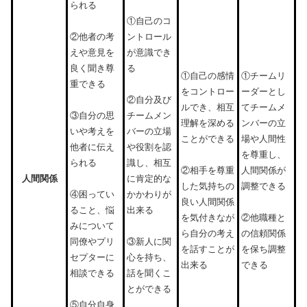
られる
①自己のコ
ントロール
②他者の考
が意識でき
えや意見を
る
良く聞き尊
①自己の感情
①チームリ
重できる
をコントロー
ーダーとし
②自分及び
ルでき、相互
てチームメ
チームメン
③自分の思
理解を深める
ンバーの立
バーの立場
いや考えを
ことができる
場や人間性
や役割を認
他者に伝え
を尊重し、
識し、相互
られる
人間関係が
②相手を尊重
人間関係
に肯定的な
調整できる
した気持ちの
かかわりが
④困ってい
良い人間関係
出来る
ること、悩
を気付きなが
②他職種と
みについて
ら自分の考え
の信頼関係
③新人に関
同僚やプリ
を話すことが
を保ち調整
心を持ち、
セプターに
出来る
できる
話を聞くこ
相談できる
とができる
⑤自分自身