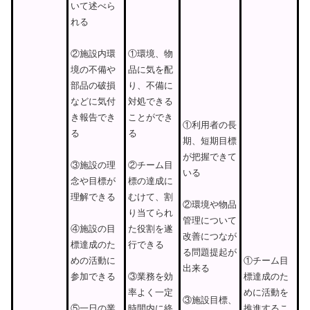
いて述べら
れる
①環境、物
②施設内環
品に気を配
境の不備や
り、不備に
部品の破損
対処できる
などに気付
ことができ
き報告でき
①利用者の長
る
る
期、短期目標
が把握できて
②チーム目
③施設の理
いる
標の達成に
念や目標が
むけて、割
理解できる
②環境や物品
り当てられ
管理について
た役割を遂
④施設の目
改善につなが
行できる
標達成のた
る問題提起が
①チーム目
めの活動に
出来る
標達成のた
③業務を効
参加できる
めに活動を
率よく一定
③施設目標、
推進するこ
時間内に終
⑤一日の業