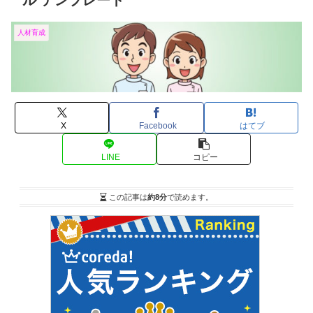
ル テンプレート
人材育成
X
Facebook
はてブ
LINE
コピー
この記事は
約8分
で読めます。