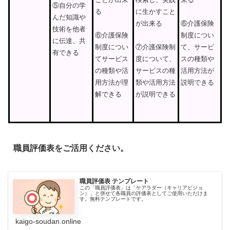
⑤自分の学
る
に生かすこと
んだ知識や
が出来る
⑥介護保険
技術を他者
⑥介護保険
制度につい
に伝達、共
制度につい
て、サービ
⑦介護保険制
有できる
てサービス
スの種類や
度について、
の種類や活
活用方法が
サービスの種
用方法が理
説明できる
類や活用方法
解できる
が説明できる
職員評価表をご活用ください。
職員評価表 テンプレート
この「職員評価表」は「ケアラダー（キャリアビジョ
ン）」と併せて各職員の評価表としてご使用いただけま
す。無料テンプレートです。
kaigo-soudan.online