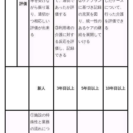
導を受けな
て、適切で
②ケアプラン
したケース
評価
がら振り返
あったか評
に基づき記録
について、
り、適切か
価する
の充実を図
行った介護
つ相応しい
り、統一性の
を評価でき
評価が出来
あるケアの継
る
③利用者の
る
続を展開して
介護に対す
いける
る反応を評
価し、記録
できる
新人
3
年目以上
5
年目以上
10
年目以上
①施設の特
殊性と業務
の流れにつ