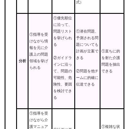
式）
①優先順位
に沿って、
問題リスト
①潜在問題、
①指導を受
を挙げられ
予測される問
けながら情
る
題についても
報を元に介
計画が立案で
①直ちに的
護上の問題
きる
を射た介護
②ガイドラ
分析
領域を挙げ
問題を抽出
インに沿っ
られる
できる
て、問題の
②問題を他チ
可能性、危
ームに的確に
険性、要因
伝達できる
を検討でき
る
①指導を受
けながら介
護マニュア
①複雑な状