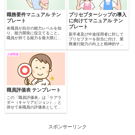
職務要件マニュアル テン
プリセプターシップの導入
プレート
に向けてマニュアル テン
プレート
各職員が自分の能力レベルを知
り、能力開発に役立てること。
新卒者及び中途採用者に対して
職員が持てる能力を最大限に発
プリセプターを担当に付け、業
揮し組織力を高めることを目標
務遂行能力の向上と精神的サポ
に各職務に求められる要件を一
ートを行う。一人のプリセプテ
覧表にしたものです。組織が求
ィに対してプリセプターとアド
人材育成
める能力を明確にし、基準に満
バイザー（副主任）が一人ずつ
たない改善項目を育成能力開発
付いて指導にあたる。これはそ
するための基準になります。
のマニュアルです。
職員評価表 テンプレート
この「職員評価表」は「ケアラ
ダー（キャリアビジョン）」と
併せて各職員の評価表としてご
使用いただけます。無料テンプ
レートです。
スポンサーリンク