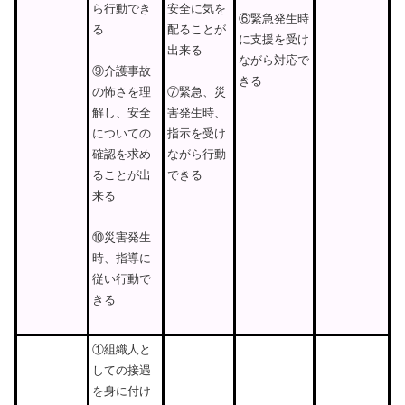
安全に気を
ら行動でき
⑥緊急発生時
配ることが
る
に支援を受け
出来る
ながら対応で
⑨介護事故
きる
⑦緊急、災
の怖さを理
害発生時、
解し、安全
指示を受け
についての
ながら行動
確認を求め
できる
ることが出
来る
⑩災害発生
時、指導に
従い行動で
きる
①組織人と
しての接遇
を身に付け