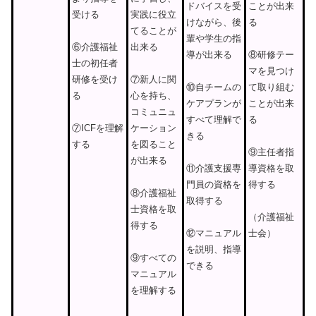
ことが出来
ドバイスを受
受ける
実践に役立
る
けながら、後
てることが
輩や学生の指
⑥介護福祉
出来る
⑧研修テー
導が出来る
士の初任者
マを見つけ
研修を受け
⑦新人に関
て取り組む
⑩自チームの
る
心を持ち、
ことが出来
ケアプランが
コミュニュ
る
すべて理解で
⑦ICFを理解
ケーション
きる
する
を図ること
⑨主任者指
が出来る
導資格を取
⑪介護支援専
得する
門員の資格を
⑧介護福祉
取得する
士資格を取
（介護福祉
得する
士会）
⑫マニュアル
を説明、指導
⑨すべての
できる
マニュアル
を理解する