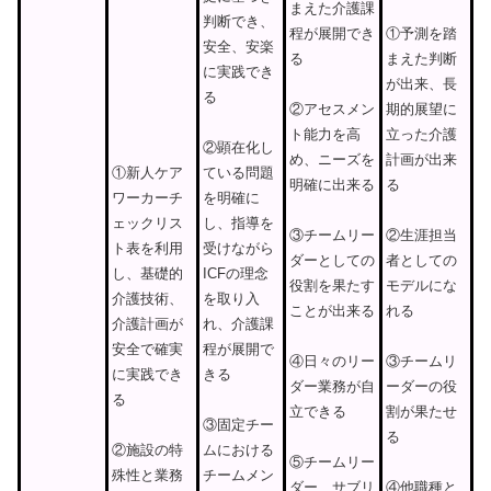
まえた介護課
判断でき、
程が展開でき
①予測を踏
安全、安楽
る
まえた判断
に実践でき
が出来、長
る
期的展望に
②アセスメン
立った介護
ト能力を高
②顕在化し
計画が出来
め、ニーズを
①新人ケア
ている問題
る
明確に出来る
ワーカーチ
を明確に
ェックリス
し、指導を
②生涯担当
③チームリー
ト表を利用
受けながら
者としての
ダーとしての
し、基礎的
ICFの理念
モデルにな
役割を果たす
介護技術、
を取り入
れる
ことが出来る
介護計画が
れ、介護課
安全で確実
程が展開で
③チームリ
④日々のリー
に実践でき
きる
ーダーの役
ダー業務が自
る
割が果たせ
立できる
③固定チー
る
②施設の特
ムにおける
⑤チームリー
殊性と業務
チームメン
④他職種と
ダー、サブリ