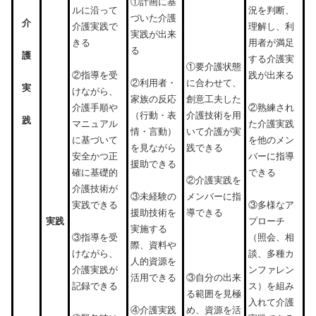
①計画に基
ルに沿って
況を判断、
づいた介護
介
介護実践で
理解し、利
実践が出来
きる
用者が満足
る
護
する介護実
①要介護状態
践が出来る
②指導を受
に合わせて、
②利用者・
実
けながら、
創意工夫した
家族の反応
介護手順や
②熟練され
介護技術を用
（行動・表
践
マニュアル
た介護実践
いて介護が実
情・言動）
に基づいて
を他のメン
践できる
を見ながら
安全かつ正
バーに指導
援助できる
確に基礎的
できる
②介護実践を
介護技術が
メンバーに指
③未経験の
実践できる
③多様なア
導できる
援助技術を
実践
プローチ
実施する
③指導を受
（照会、相
際、資料や
けながら、
談、多種カ
人的資源を
介護実践が
ンファレン
活用できる
③自分の出来
記録できる
ス）を組み
る範囲を見極
入れて介護
④介護実践
め、資源を活