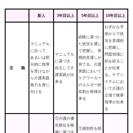
新人
3
年目以上
5
年目以上
10
年目以上
わずかな手
掛かりで状
経験に基づい
況を直感的
マニュアル
た状況を通し
に把握し、
に沿って、
て把握し、長
マニュアル
問題領域に
あるいは部
期的見通しが
に基づき、
的を絞るこ
分的に指導
持てる。介護
定
義
自立して介
とが出来
を受けなが
実践において
護実践が出
る。ケアシ
ら介護実践
ケアワーカー
来る
ステムにお
能力を身に
のエルダー的
いて介護の
付ける
役割が発揮出
立場で後輩
来る
指導が出来
る
①介護の優
先順位を根
①個別性を踏
拠に基づき