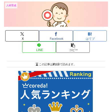
人材育成
X
Facebook
はてブ
LINE
コピー
この記事は
約1分
で読めます。