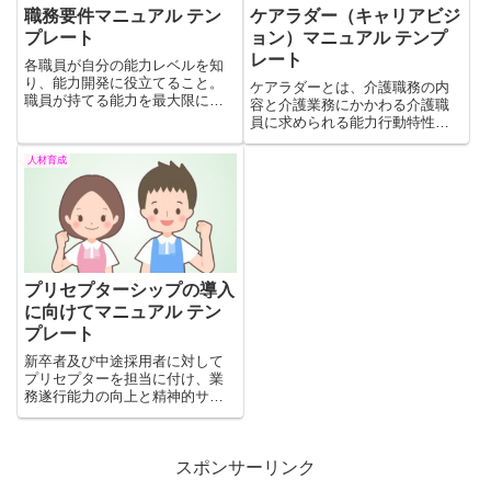
職務要件マニュアル テン
ケアラダー（キャリアビジ
プレート
ョン）マニュアル テンプ
レート
各職員が自分の能力レベルを知
り、能力開発に役立てること。
ケアラダーとは、介護職務の内
職員が持てる能力を最大限に発
容と介護業務にかかわる介護職
揮し組織力を高めることを目標
員に求められる能力行動特性を
に各職務に求められる要件を一
規定したものです。介護能力を
覧表にしたものです。組織が求
客観的に把握し、上司と共に各
人材育成
める能力を明確にし、基準に満
段階を意識しながら自己研鑽と
たない改善項目を育成能力開発
人材育成を目指します。これは
するための基準になります。
そのマニュアルの無料テンプレ
ートです。
プリセプターシップの導入
に向けてマニュアル テン
プレート
新卒者及び中途採用者に対して
プリセプターを担当に付け、業
務遂行能力の向上と精神的サポ
ートを行う。一人のプリセプテ
ィに対してプリセプターとアド
バイザー（副主任）が一人ずつ
付いて指導にあたる。これはそ
スポンサーリンク
のマニュアルです。