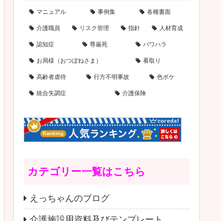
マニュアル
事例集
各種書面
介護職員
リスク管理
指針
人材育成
認知症
尊厳死
パワハラ
お局様（おつぼねさま）
看取り
高齢者虐待
行方不明事故
色ボケ
統合失調症
介護保険
カテゴリー一覧はこちら
えっちゃんのブログ
介護施設用資料及びテンプレート