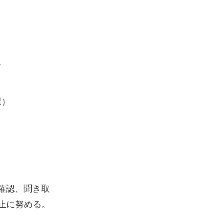
。
課）
場確認、聞き取
止に努める。