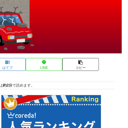
はてブ
LINE
コピー
は
約2分
で読めます。