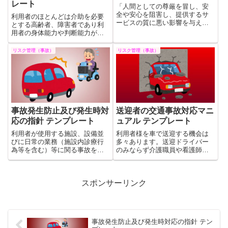
レート
「人間としての尊厳を冒し、安
全や安心を阻害し、提供するサ
利用者のほとんどは介助を必要
ービスの質に悪い影響を与える
とする高齢者、障害者であり利
もの」をリスクとして捉え、よ
用者の身体能力や判断能力が不
り質の高いサービスを提供する
十分なケースが多い。必然的に
ことを目標に事故防止に努めま
介護者側のエラーを如何に低減
リスク管理（事故）
リスク管理（事故）
す。そのために必要な体制を整
させるかが福祉サービス提供現
備するために指針としてまとめ
場における事故を低減できるか
ておきます。これはその無料テ
否かのポイントとなります。こ
ンプレートです。
れはその無料テンプレートで
す。
事故発生防止及び発生時対
送迎者の交通事故対応マニ
応の指針 テンプレート
ュアル テンプレート
利用者が使用する施設、設備並
利用者様を車で送迎する機会は
びに日常の業務（施設内診療行
多々あります。送迎ドライバー
為等を含む）等に関る事故を防
のみならず介護職員や看護師が
止し安全かつ適切に質の高い介
利用者様を車に乗せて移動する
護・医療を提供する体制を確立
機会も多いかと思います。どの
し利用者の安全確保を図らなけ
職員が車を運転しても事故が発
ればなりません。これはそのマ
生した際に統一した対応が必要
スポンサーリンク
ニュアル並びにテンプレートで
となります。これはそのマニュ
す。無料でお使いいただけま
アルの無料テンプレートです。
す。
事故発生防止及び発生時対応の指針 テン