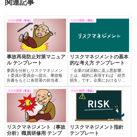
関連記事
リスク管理（事故）
リスク管理（事故）
事故再発防止対策マニュア
リスクマネジメントの基本
ル テンプレート
的な考え方 テンプレート
要因を分析しリスクマネジメン
「企業の諸活動に及ぶ悪影響」
ト委員が委員会へ提出、事故報
とは、端的に表現すれば「経営
告書をもとに各部署の担当者が
損失」です。企業におけるリス
分析を行い再発防止策を作成し
クマネジメントの究極的な目標
ます。分析の目的は事故を減ら
は「倒産防止」であり、まさに
リスク管理（事故）
リスク管理（事故）
すための対策を立てることであ
経営管理の重要部分です。ここ
り統計データを取ることが目的
ではその基本的な考え方につい
ではありません。これはその無
て触れています。これはその無
料テンプレートです。
料テンプレートです。
リスクマネジメント（事故
リスクマネジメント指針
分析）職員研修用 テンプ
テンプレート