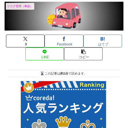
リスク管理（事故）
X
Facebook
はてブ
LINE
コピー
この記事は
約1分
で読めます。