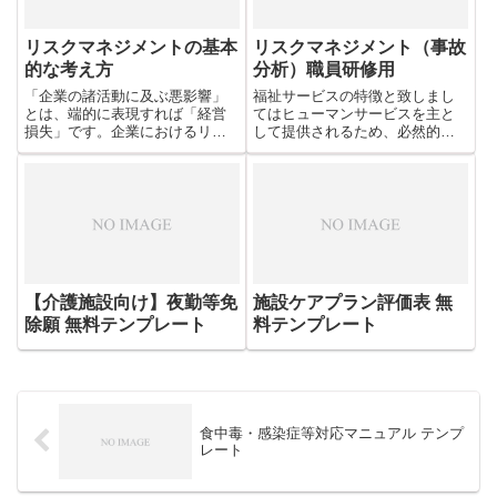
リスクマネジメントの基本
リスクマネジメント（事故
的な考え方
分析）職員研修用
「企業の諸活動に及ぶ悪影響」
福祉サービスの特徴と致しまし
とは、端的に表現すれば「経営
てはヒューマンサービスを主と
損失」です。企業におけるリス
して提供されるため、必然的に
クマネジメントの究極的な目標
ヒューマンエラーが発生する頻
は「倒産防止」であり、まさに
度が高い。利用者のほとんどは
経営管理の重要部分です。ここ
介助を必要とする高齢者、障害
ではその基本的な考え方につい
者であり、利用者の身体能力や
て触れています。
判断能力が不十分なケースが多
い。必然的に介護者側のエラー
を如何に低減させるかが、福祉
サービス提供現場における事故
を低減できるか否かのポイント
【介護施設向け】夜勤等免
施設ケアプラン評価表 無
となる。
除願 無料テンプレート
料テンプレート
食中毒・感染症等対応マニュアル テンプ
レート