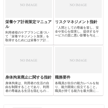
ではその基本的な考え方につい
て触れています。
栄養ケア計画策定マニュア
リスクマネジメント指針
ル
「人間としての尊厳を冒し、安
全や安心を阻害し、提供するサ
利用者様のケアプランに基づい
ービスの質に悪い影響を与える
て「栄養マネジメント加算」を
もの」をリスクとして捉え、よ
取得するためには栄養ケア計画
り質の高いサービスを提供する
を策定する必要があります。管
ことを目標に事故防止に努めま
理栄養士のみならず医師、歯科
す。そのために必要な体制を整
医師、看護師、介護職員等でな
備するために指針としてまとめ
る栄養ケア検討会議を開催し、
ておきます。
策定することになります。
身体拘束廃止に関する指針
職務要件
身体拘束は、利用者の生活の自
各職員が自分の能力レベルを知
由を制限することであり、利用
り、能力開発に役立てること。
者の尊厳ある生活を阻むもので
職員が持てる能力を最大限に発
す。拘束を安易に正当化するこ
揮し組織力を高めることを目標
となく職員一人ひとりが身体
に各職務に求められる要件を一
的・精神的弊害を理解し、拘束
覧表にしたものです。組織が求
廃止に向けた意識をもち、身体
める能力を明確にし、基準に満