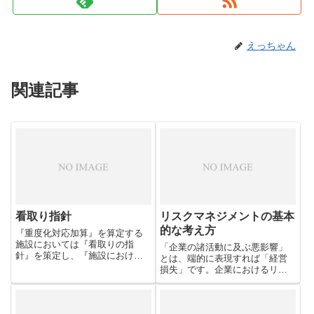
えっちゃん
関連記事
看取り指針
リスクマネジメントの基本
的な考え方
『重度化対応加算』を算定する
施設においては『看取りの指
「企業の諸活動に及ぶ悪影響」
針』を策定し、『施設における
とは、端的に表現すれば「経営
最期の考え方や取組み』を提示
損失」です。企業におけるリス
し入所時説明し同意を得ること
クマネジメントの究極的な目標
が求められています。これはそ
は「倒産防止」であり、まさに
の同意書のテンプレートです。
経営管理の重要部分です。ここ