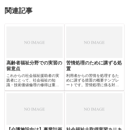
関連記事
高齢者福祉分野での実習の
苦情処理のために講ずる処
留意点
置
これからの社会福祉援助者の実
利用者からの苦情を処理するた
践者にとって、社会福祉の知
めに講ずる措置の概要テンプレ
識・技術価値倫理の修得は重要
ートです。苦情処理に係る対応
になってくる。そして、そのた
方針を具体的に記しておきま
めには、大学における学習だけ
す。「利用者からの苦情を処理
ではなく、実践現場との関わり
するために講ずる措置の概要」
において十分学習することによ
は、利用者に説明するとともに
って実践的能力を高めていくこ
事業所の見やすい場所に掲示し
とが必要になってくるのであ
なければなりません。
る。
【介護施設向け】事業計画
社会福祉士取得実習カリキ