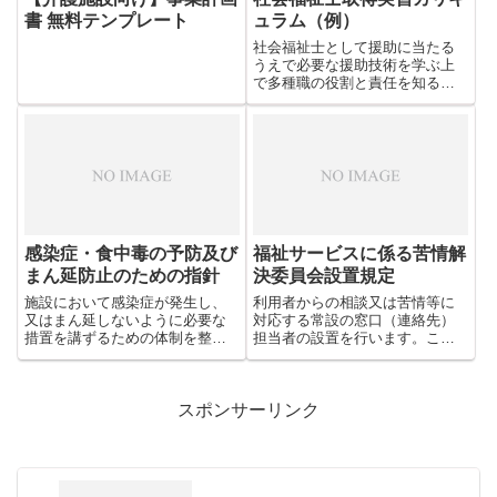
書 無料テンプレート
ュラム（例）
社会福祉士として援助に当たる
うえで必要な援助技術を学ぶ上
で多種職の役割と責任を知るこ
とはとても重要です。その中で
個々の職種の援助技術を実際に
学ぶことでソーシャルワーカー
としての基本が身に付きます。
これはそのカリキュラムの実際
例です。
感染症・食中毒の予防及び
福祉サービスに係る苦情解
まん延防止のための指針
決委員会設置規定
施設において感染症が発生し、
利用者からの相談又は苦情等に
又はまん延しないように必要な
対応する常設の窓口（連絡先）
措置を講ずるための体制を整備
担当者の設置を行います。ここ
することを目的とした「指針」
でご紹介しますのは『福祉サー
のテンプレートです。
ビスに係る苦情解決委員会設置
規定』のテンプレートです。
スポンサーリンク