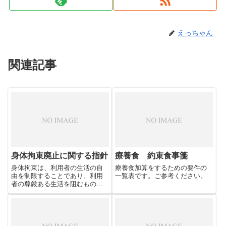
えっちゃん
関連記事
身体拘束廃止に関する指針
療養食 約束食事箋
身体拘束は、利用者の生活の自
療養食加算をするための要件の
由を制限することであり、利用
一覧表です。ご参考ください。
者の尊厳ある生活を阻むもので
す。拘束を安易に正当化するこ
となく職員一人ひとりが身体
的・精神的弊害を理解し、拘束
廃止に向けた意識をもち、身体
拘束をしないケアの実施に努め