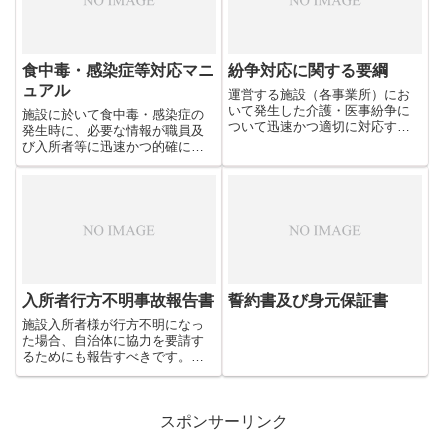
ます。これはそのマニュアルで
す。
食中毒・感染症等対応マニ
紛争対応に関する要綱
ュアル
運営する施設（各事業所）にお
いて発生した介護・医事紛争に
施設に於いて食中毒・感染症の
ついて迅速かつ適切に対応する
発生時に、必要な情報が職員及
ために「紛争対応班」として定
び入所者等に迅速かつ的確に伝
めておくことで、いざという時
達できる体制を確立すること等
に迅速に対応することが可能と
を目的に作成したマニュアルで
なります。これはそのマニュア
す。
ルテンプレートです。
入所者行方不明事故報告書
誓約書及び身元保証書
施設入所者様が行方不明になっ
た場合、自治体に協力を要請す
るためにも報告すべきです。こ
れは施設入所者様の行方不明事
故が発生した場合に自治体へ報
告するための書面のテンプレー
トです。
スポンサーリンク