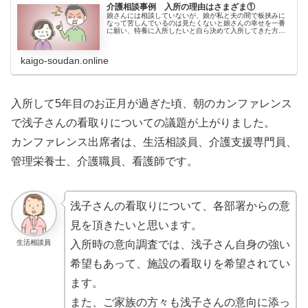
介護相談事例 入所の理由はさまざま①
娘さんには相談していないが、娘が私と夫の間で板挟みに
なって苦しんでいるのは見たくないと娘さんの幸せを一番
に願い、特養に入所したいと自ら決めて入所してきた方は
この方が初めてでした。そのことを伝えると電話の向こう
で娘さんのすすり泣く声が聞こえました。
kaigo-soudan.online
入所して5年目のお正月が過ぎた頃、朝のカンファレンス
で浅子さんの看取りについての議題が上がりました。
カンファレンス出席者は、生活相談員、介護支援専門員、
管理栄養士、介護職員、看護師です。
浅子さんの看取りについて、各部署からの意
見を頂きたいと思います。
生活相談員
入所時の意向調査では、浅子さん自身の強い
希望もあって、施設の看取りを希望されてい
ます。
また、ご家族の方々も浅子さんの意向に添っ