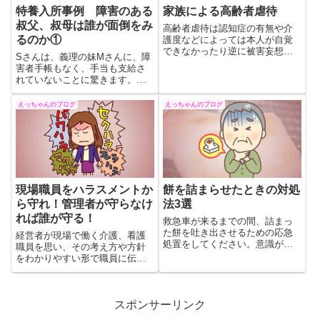
特養入所事例 障害のある
家族による高齢者虐待
叔父、叔母は誰が面倒をみ
高齢者虐待は認知症の有無や介
るのか①
護度などによっては本人が自覚
できなかったり逆に被害妄想だ
Sさんは、義理の妹Mさんに、障
ったりする場合があるため一概
害者手帳もなく、手当も支給さ
に虐待と判断しにくいケースも
れていないことに驚きます。聡
考えられます。介護施設や在宅
子さんは、Mさんを連れて、福祉
介護でも高齢者を危険から守ろ
事務所や病院を回りながら、や
えっちゃんのブログ
えっちゃんのブログ
うとした結果、傷つけてしまっ
っと療育手帳の取得に成功しま
たというケースもあります。
す。Mさんには障害年金が支給さ
れるようになりました。
現場職員をハラスメントか
餅を詰まらせたときの対処
ら守れ！管理者が守らなけ
法3選
れば誰が守る！
救急車が来るまでの間、詰まっ
た餅を吐き出させるための応急
経営者が現場で働く介護、看護
処置をしてください。意識があ
職員を思い、その考え方や方針
る場合この3つの方法をお試しく
をわかりやすい形で職員に伝え
ださい。餅での窒息死は決して
なければならない。しかし、こ
他人事ではありません。誰でも
の当然のことが多くの職場では
なる可能性があります。注意し
なされていないのが実情です。
て餅を召し上がり楽しいお正月
職員を守るということは結果的
スポンサーリンク
をお過ごしください。
に事業所も守り安定した経営に