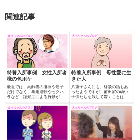
関連記事
えっちゃんのブログ
えっちゃんのブログ
特養入所事例 女性入所者
特養入所事例 母性愛に生
様の色ボケ
きた人
最近では、高齢者の徘徊や迷子
八重子さんにも、縁談の話もあ
だけでなく、暴走運転やセクハ
ったようですが、前田家の幼い
ラなど、認知症による行動が社
子供たちを残して嫁ぐことは出
会問題になっているが、性にま
来ず、子供たちが自立するまで
つわることもまた、介護現場の
家政婦という形で前田家に残り
えっちゃんのブログ
えっちゃんのブログ
問題になっているのはあまり知
ました。八重子さんが自分自身
られていない。介護的配慮が困
の人生を幸せだったとおっしゃ
難な場合には、精神科の介入
っていたのを今でも忘れること
（薬物投与）も重要かと思いま
ができません。
す。