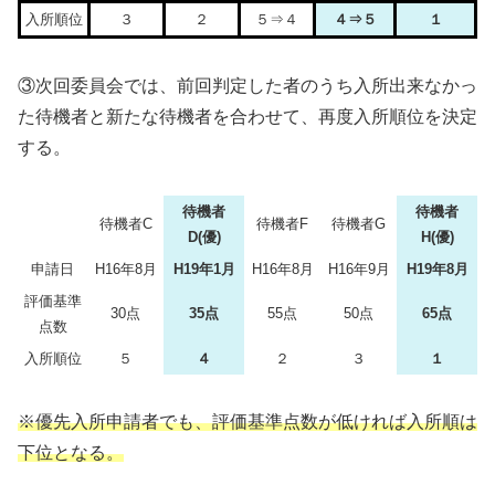
入所順位
３
２
５⇒４
４⇒５
１
③次回委員会では、前回判定した者のうち入所出来なかっ
た待機者と新たな待機者を合わせて、再度入所順位を決定
する。
待機者
待機者
待機者C
待機者F
待機者G
D(優)
H(優)
申請日
H16年8月
H19年1月
H16年8月
H16年9月
H19年8月
評価基準
30点
35点
55点
50点
65点
点数
入所順位
５
４
２
３
１
※優先入所申請者でも、評価基準点数が低ければ入所順は
下位となる。