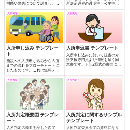
機能や障害について調査し、ど
所決定過程の透明性・公平性を
のような援助が必要かを把握し
確保するために必要な入所の手
ます。そのための事前調査記録
続きや判断基準に関する基本的
入所判定
入所判定
表の無料テンプレートです。
な考え方を明確にし、入所決定
の適切な運用を行うことを目的
とします。これはそのマニュア
ルの無料テンプレートです。
入所申し込み テンプレー
入所申込書 テンプレート
ト
入所申し込みに於いて担当の介
護支援専門員より情報を頂く同
施設への入所申し込みから入所
意書です。下記2様式の書面にご
までの流れをフローチャートに
署名ご捺印いただく形としてい
したものです。これは無料テン
ます。これはその無料テンプレ
プレートです。Wordファイルが
ートです。
ございますので適宜書き換えて
入所判定
入所判定
ご使用ください。
入所判定概要図 テンプレ
入所判定に関するサンプル
ート
テンプレート
入所判定の概要を記した図で
入所判定委員会での資料になり