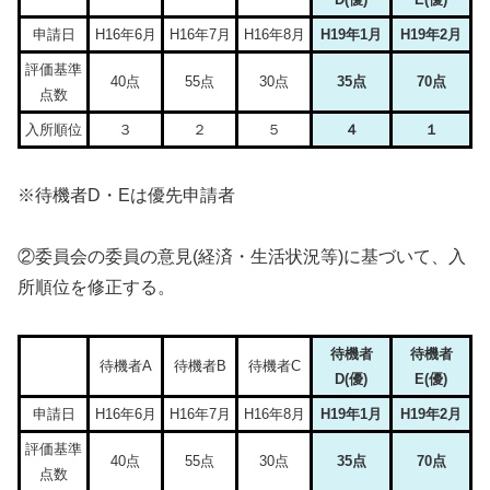
申請日
H16年6月
H16年7月
H16年8月
H19年1月
H19年2月
評価基準
40点
55点
30点
35点
70点
点数
入所順位
３
２
５
４
１
※待機者D・Eは優先申請者
②委員会の委員の意見(経済・生活状況等)に基づいて、入
所順位を修正する。
待機者
待機者
待機者A
待機者B
待機者C
D(優)
E(優)
申請日
H16年6月
H16年7月
H16年8月
H19年1月
H19年2月
評価基準
40点
55点
30点
35点
70点
点数