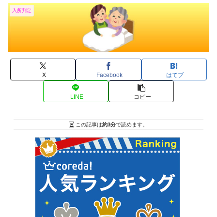
入所判定
X
Facebook
はてブ
LINE
コピー
この記事は
約3分
で読めます。