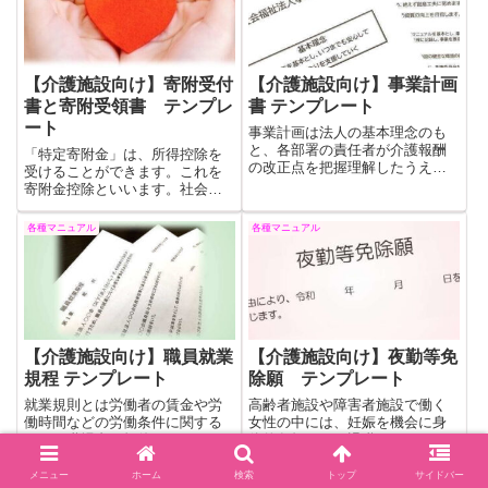
しましたのでご参考くださいま
せ。
【介護施設向け】寄附受付
【介護施設向け】事業計画
書と寄附受領書 テンプレ
書 テンプレート
ート
事業計画は法人の基本理念のも
と、各部署の責任者が介護報酬
「特定寄附金」は、所得控除を
の改正点を把握理解したうえで
受けることができます。これを
作成すべきと考えます。トップ
寄附金控除といいます。社会福
ダウンの事業計画ではなく各部
祉法人などで寄附金を受け取っ
署が目標管理できる事業計画で
た場合、寄附申込書の記載をお
各種マニュアル
各種マニュアル
あるべきです。各部署の目標を
願いし、必ず寄附受領書を発行
職員が理解し同じ目標に向かっ
します。寄附受付書と寄附受領
て仕事をすることが必要です。
書のテンプレートとなります。
ご活用下されば幸いです。
【介護施設向け】職員就業
【介護施設向け】夜勤等免
規程 テンプレート
除願 テンプレート
就業規則とは労働者の賃金や労
高齢者施設や障害者施設で働く
働時間などの労働条件に関する
女性の中には、妊娠を機会に身
こと、職場内の規律などについ
体的負担により退職してしまう
て定めた職場における規則集で
方も少なくありませんが、この
す。入職時には就業規則を説明
ような施設においては、入浴介
メニュー
ホーム
検索
トップ
サイドバー