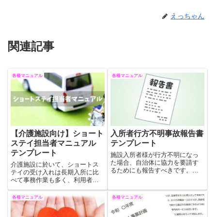
えっちゃん
関連記事
各種マニュアル
各種マニュアル
【介護施設向け】ショート
入所者行方不明事故報告書
ステイ担当者マニュアル
テンプレート
テンプレート
施設入所者様が行方不明になっ
た場合、自治体に協力を要請す
介護施設に於いて、ショートス
るためにも報告すべきです。こ
テイの受け入れは長期入所に比
れは施設入所者様の行方不明事
べて事務作業も多く、利用者の
故が発生した場合に自治体へ報
心身の状況の把握は勿論、職員
告するための書面の無料テンプ
間での情報の共有も簡単ではあ
各種マニュアル
各種マニュアル
レートです。
りません。介護施設向けショー
トステイ担当マニュアルを作成