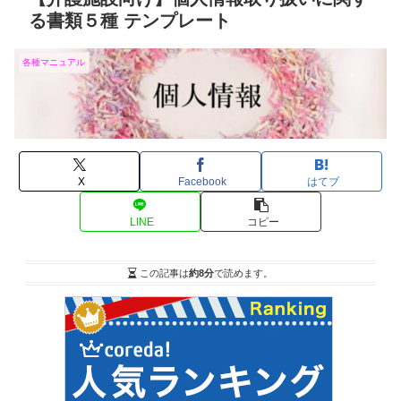
る書類５種 テンプレート
各種マニュアル
X
Facebook
はてブ
LINE
コピー
この記事は
約8分
で読めます。