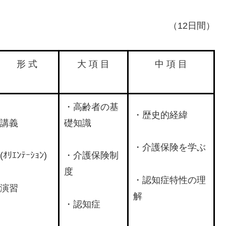
（12日間）
形 式
大 項 目
中 項 目
・高齢者の基
・歴史的経緯
講義
礎知識
・介護保険を学ぶ
(ｵﾘｴﾝﾃｰｼｮﾝ)
・介護保険制
度
・認知症特性の理
演習
解
・認知症