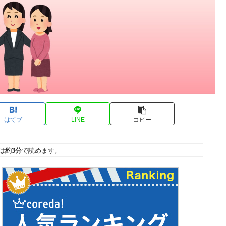
はてブ
LINE
コピー
は
約3分
で読めます。