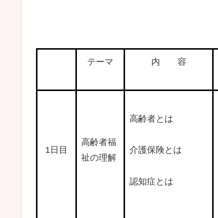
テーマ
内 容
高齢者とは
高齢者福
1日目
介護保険とは
祉の理解
認知症とは