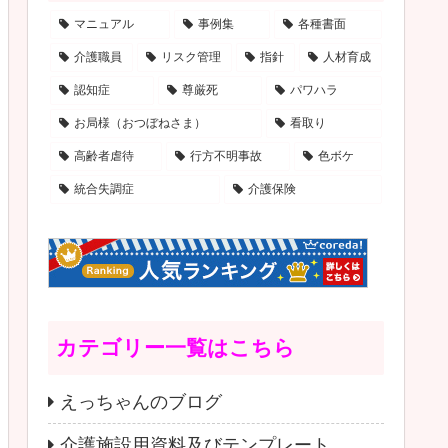
マニュアル
事例集
各種書面
介護職員
リスク管理
指針
人材育成
認知症
尊厳死
パワハラ
お局様（おつぼねさま）
看取り
高齢者虐待
行方不明事故
色ボケ
統合失調症
介護保険
カテゴリー一覧はこちら
えっちゃんのブログ
介護施設用資料及びテンプレート